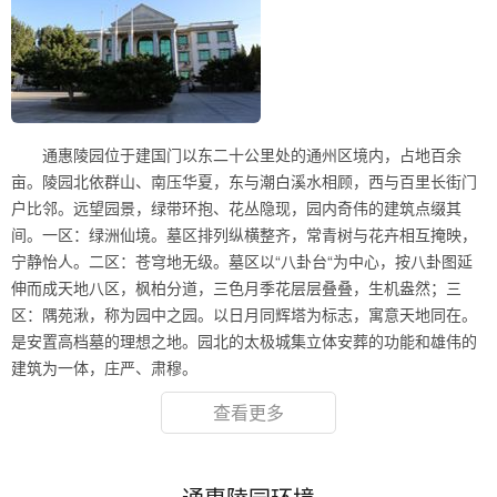
通惠陵园位于建国门以东二十公里处的通州区境内，占地百余
亩。陵园北依群山、南压华夏，东与潮白溪水相顾，西与百里长街门
户比邻。远望园景，绿带环抱、花丛隐现，园内奇伟的建筑点缀其
间。一区：绿洲仙境。墓区排列纵横整齐，常青树与花卉相互掩映，
宁静怡人。二区：苍穹地无级。墓区以“八卦台“为中心，按八卦图延
伸而成天地八区，枫柏分道，三色月季花层层叠叠，生机盎然；三
区：隅苑湫，称为园中之园。以日月同辉塔为标志，寓意天地同在。
是安置高档墓的理想之地。园北的太极城集立体安葬的功能和雄伟的
建筑为一体，庄严、肃穆。
查看更多