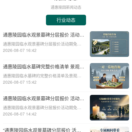
通惠陵园新闻动态
行业动态
通惠陵园临水观景墓碑分层报价 活动期
免费定制碑文图案福利详解
通惠陵园临水观景墓碑分层报价活动期免费
定制碑文图案福利详解☎ 通惠陵园电话:400-
2026-08-07 16:42
838-5063通惠陵园，作为一处承载着深厚文
化底蕴和人文关怀的纪念圣地，始终致力于
通惠陵园临水墓碑完整价格清单 景观维
为家属提供最优质的哀思寄托之地
护费用园区全额承担详解
通惠陵园临水墓碑的完整价格清单及景观维
护费用承担详解☎ 通惠陵园电话:400-838-
2026-08-07 15:42
5063一、引言通惠陵园作为一家专业的陵园
服务机构，提供多种类型的墓碑选择，其中
通惠陵园临水观景墓碑分层报价 活动期
临水墓碑因其独特的景观效果和宁
免费定制碑文图案详解
通惠陵园临水观景墓碑分层报价活动期免费
定制碑文图案详解☎ 通惠陵园电话:400-838-
2026-08-07 14:42
5063通惠陵园，作为一处风景秀丽、环境幽
静的纪念地，一直以其独特的自然风光和人
“通惠陵园临水观景墓碑分层报价 活动