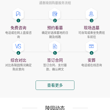
通惠陵园购墓服务流程
1
2
3
免费咨询
预约看墓
现场选墓
电话或在网上直接咨
确定好选择墓地的日
可自驾或乘坐免费班
询
期及线路
车前往
4
5
6
综合对比
签订合同
安葬
对比各陵园情况确定
签订合同、支付墓
电话或在线咨询
购买意向
款、确认碑文
查看更多
陵园动态