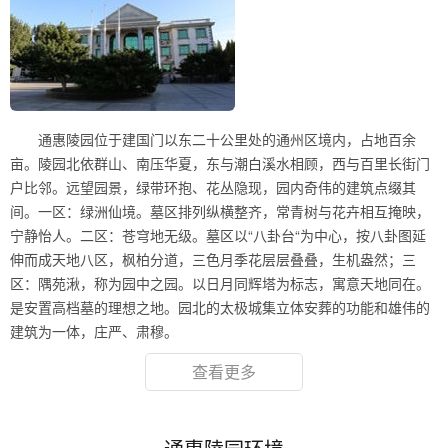
通惠陵园位于建国门以东二十公里处的通州区境内，占地百余
亩。陵园北依群山、南压华夏，东与潮白溪水相顾，西与百里长街门
户比邻。远望园景，绿带环抱、花丛隐现，园内奇伟的建筑点缀其
间。一区：绿洲仙境。墓区排列纵横整齐，常青树与花卉相互掩映，
宁静怡人。二区：苍穹地无级。墓区以“八卦台“为中心，按八卦图延
伸而成天地八区，枫柏分道，三色月季花层层叠叠，生机盎然；三
区：隅苑湫，称为园中之园。以日月同辉塔为标志，寓意天地同在。
是安置高档墓的理想之地。园北的太极城集立体安葬的功能和雄伟的
建筑为一体，庄严、肃穆。
查看更多