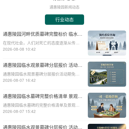
通惠陵园新闻动态
行业动态
通惠陵园河畔优质墓碑完整标价 临水景
观无需额外加价详解
在现代社会，人们对死亡的态度逐渐从传统
的敬畏转向现代的尊重与关怀。随着生活水
2026-08-08 10:42
平的提高，人们对身后事的规划也日益注重
品质与个性。通惠陵园作为一家知名的陵园
通惠陵园临水观景墓碑分层报价 活动期
机构，提供了一系列优质的墓碑产品和服
免费定制碑文图案福利详解
通惠陵园临水观景墓碑分层报价活动期免费
务，其中河畔
定制碑文图案福利详解☎ 通惠陵园电话:400-
2026-08-07 16:42
838-5063通惠陵园，作为一处承载着深厚文
化底蕴和人文关怀的纪念圣地，始终致力于
通惠陵园临水墓碑完整价格清单 景观维
为家属提供最优质的哀思寄托之地
护费用园区全额承担详解
通惠陵园临水墓碑的完整价格清单及景观维
护费用承担详解☎ 通惠陵园电话:400-838-
2026-08-07 15:42
5063一、引言通惠陵园作为一家专业的陵园
服务机构，提供多种类型的墓碑选择，其中
通惠陵园临水观景墓碑分层报价 活动期