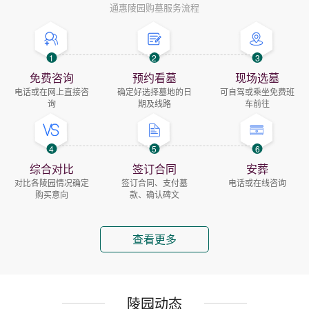
通惠陵园购墓服务流程
1
2
3
免费咨询
预约看墓
现场选墓
电话或在网上直接咨
确定好选择墓地的日
可自驾或乘坐免费班
询
期及线路
车前往
4
5
6
综合对比
签订合同
安葬
对比各陵园情况确定
签订合同、支付墓
电话或在线咨询
购买意向
款、确认碑文
查看更多
陵园动态