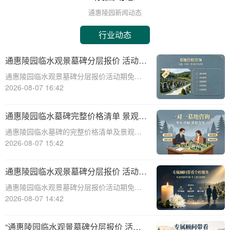
通惠陵园新闻动态
行业动态
通惠陵园临水观景墓碑分层报价 活动期
免费定制碑文图案福利详解
通惠陵园临水观景墓碑分层报价活动期免费
定制碑文图案福利详解☎ 通惠陵园电话:400-
2026-08-07 16:42
838-5063通惠陵园，作为一处承载着深厚文
化底蕴和人文关怀的纪念圣地，始终致力于
通惠陵园临水墓碑完整价格清单 景观维
为家属提供最优质的哀思寄托之地
护费用园区全额承担详解
通惠陵园临水墓碑的完整价格清单及景观维
护费用承担详解☎ 通惠陵园电话:400-838-
2026-08-07 15:42
5063一、引言通惠陵园作为一家专业的陵园
服务机构，提供多种类型的墓碑选择，其中
通惠陵园临水观景墓碑分层报价 活动期
临水墓碑因其独特的景观效果和宁
免费定制碑文图案详解
通惠陵园临水观景墓碑分层报价活动期免费
定制碑文图案详解☎ 通惠陵园电话:400-838-
2026-08-07 14:42
5063通惠陵园，作为一处风景秀丽、环境幽
静的纪念地，一直以其独特的自然风光和人
“通惠陵园临水观景墓碑分层报价 活动