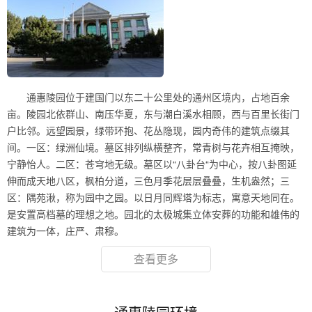
通惠陵园位于建国门以东二十公里处的通州区境内，占地百余
亩。陵园北依群山、南压华夏，东与潮白溪水相顾，西与百里长街门
户比邻。远望园景，绿带环抱、花丛隐现，园内奇伟的建筑点缀其
间。一区：绿洲仙境。墓区排列纵横整齐，常青树与花卉相互掩映，
宁静怡人。二区：苍穹地无级。墓区以“八卦台“为中心，按八卦图延
伸而成天地八区，枫柏分道，三色月季花层层叠叠，生机盎然；三
区：隅苑湫，称为园中之园。以日月同辉塔为标志，寓意天地同在。
是安置高档墓的理想之地。园北的太极城集立体安葬的功能和雄伟的
建筑为一体，庄严、肃穆。
查看更多