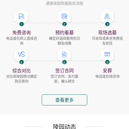
通惠陵园购墓服务流程
1
2
3
免费咨询
预约看墓
现场选墓
电话或在网上直接咨
确定好选择墓地的日
可自驾或乘坐免费班
询
期及线路
车前往
4
5
6
综合对比
签订合同
安葬
对比各陵园情况确定
签订合同、支付墓
电话或在线咨询
购买意向
款、确认碑文
查看更多
陵园动态