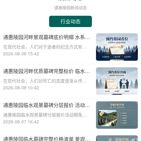
通惠陵园新闻动态
行业动态
通惠陵园河畔景观墓碑底价明细 水系养
护费用无需额外支付详解
在现代社会，人们对于逝者的纪念方式有了
更多的选择和需求。通惠陵园作为一家专业
2026-08-08 15:42
的陵园机构，提供多样化的墓碑选择和周到
的服务，其中河畔景观墓碑因其独特的自然
通惠陵园河畔优质墓碑完整标价 临水景
景观和宁静的环境而备受青睐。本文将详细
观无需额外加价详解
在现代社会，人们对死亡的态度逐渐从传统
介绍通惠陵
的敬畏转向现代的尊重与关怀。随着生活水
2026-08-08 10:42
平的提高，人们对身后事的规划也日益注重
品质与个性。通惠陵园作为一家知名的陵园
通惠陵园临水观景墓碑分层报价 活动期
机构，提供了一系列优质的墓碑产品和服
免费定制碑文图案福利详解
通惠陵园临水观景墓碑分层报价活动期免费
务，其中河畔
定制碑文图案福利详解☎ 通惠陵园电话:400-
2026-08-07 16:42
838-5063通惠陵园，作为一处承载着深厚文
化底蕴和人文关怀的纪念圣地，始终致力于
通惠陵园临水墓碑完整价格清单 景观维