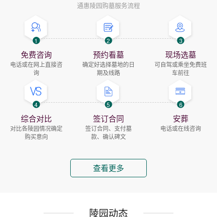
通惠陵园购墓服务流程
1
2
3
免费咨询
预约看墓
现场选墓
电话或在网上直接咨
确定好选择墓地的日
可自驾或乘坐免费班
询
期及线路
车前往
4
5
6
综合对比
签订合同
安葬
对比各陵园情况确定
签订合同、支付墓
电话或在线咨询
购买意向
款、确认碑文
查看更多
陵园动态