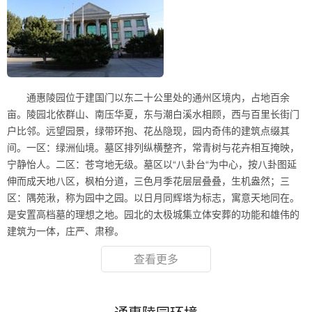
通惠陵园位于建国门以东二十公里处的通州区境内，占地百余
亩。陵园北依群山、南压华夏，东与潮白溪水相顾，西与百里长街门
户比邻。远望园景，绿带环抱、花丛隐现，园内奇伟的建筑点缀其
间。一区：绿洲仙境。墓区排列纵横整齐，常青树与花卉相互掩映，
宁静怡人。二区：苍穹地无级。墓区以“八卦台“为中心，按八卦图延
伸而成天地八区，枫柏分道，三色月季花层层叠叠，生机盎然；三
区：隅苑湫，称为园中之园。以日月同辉塔为标志，寓意天地同在。
是安置高档墓的理想之地。园北的太极城集立体安葬的功能和雄伟的
建筑为一体，庄严、肃穆。
查看更多