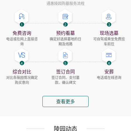
通惠陵园购墓服务流程
1
2
3
免费咨询
预约看墓
现场选墓
电话或在网上直接咨
确定好选择墓地的日
可自驾或乘坐免费班
询
期及线路
车前往
4
5
6
综合对比
签订合同
安葬
对比各陵园情况确定
签订合同、支付墓
电话或在线咨询
购买意向
款、确认碑文
查看更多
陵园动态