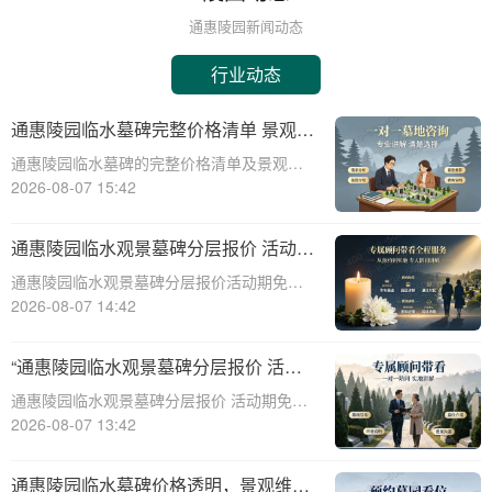
通惠陵园新闻动态
行业动态
通惠陵园临水墓碑完整价格清单 景观维
护费用园区全额承担详解
通惠陵园临水墓碑的完整价格清单及景观维
护费用承担详解☎ 通惠陵园电话:400-838-
2026-08-07 15:42
5063一、引言通惠陵园作为一家专业的陵园
服务机构，提供多种类型的墓碑选择，其中
通惠陵园临水观景墓碑分层报价 活动期
临水墓碑因其独特的景观效果和宁
免费定制碑文图案详解
通惠陵园临水观景墓碑分层报价活动期免费
定制碑文图案详解☎ 通惠陵园电话:400-838-
2026-08-07 14:42
5063通惠陵园，作为一处风景秀丽、环境幽
静的纪念地，一直以其独特的自然风光和人
“通惠陵园临水观景墓碑分层报价 活动
文氛围吸引着众多家庭的关注。在
期免费定制碑文图案 详解”
通惠陵园临水观景墓碑分层报价 活动期免费
定制碑文图案 详解☎ 通惠陵园电话:400-
2026-08-07 13:42
838-5063在现代社会，人们对于逝者的纪念
方式越来越注重个性化与情感表达。通惠陵
通惠陵园临水墓碑价格透明，景观维护