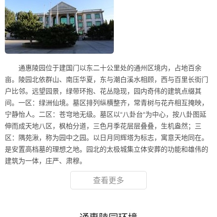
通惠陵园位于建国门以东二十公里处的通州区境内，占地百余
亩。陵园北依群山、南压华夏，东与潮白溪水相顾，西与百里长街门
户比邻。远望园景，绿带环抱、花丛隐现，园内奇伟的建筑点缀其
间。一区：绿洲仙境。墓区排列纵横整齐，常青树与花卉相互掩映，
宁静怡人。二区：苍穹地无级。墓区以“八卦台“为中心，按八卦图延
伸而成天地八区，枫柏分道，三色月季花层层叠叠，生机盎然；三
区：隅苑湫，称为园中之园。以日月同辉塔为标志，寓意天地同在。
是安置高档墓的理想之地。园北的太极城集立体安葬的功能和雄伟的
建筑为一体，庄严、肃穆。
查看更多