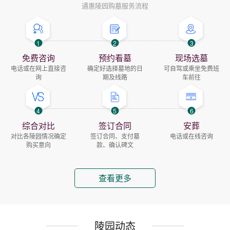
通惠陵园购墓服务流程
1
2
3
免费咨询
预约看墓
现场选墓
电话或在网上直接咨
确定好选择墓地的日
可自驾或乘坐免费班
询
期及线路
车前往
4
5
6
综合对比
签订合同
安葬
对比各陵园情况确定
签订合同、支付墓
电话或在线咨询
购买意向
款、确认碑文
查看更多
陵园动态