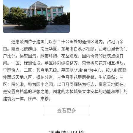
通惠陵园位于建国门以东二十公里处的通州区境内，占地百余
亩。陵园北依群山、南压华夏，东与潮白溪水相顾，西与百里长街门
户比邻。远望园景，绿带环抱、花丛隐现，园内奇伟的建筑点缀其
间。一区：绿洲仙境。墓区排列纵横整齐，常青树与花卉相互掩映，
宁静怡人。二区：苍穹地无级。墓区以“八卦台“为中心，按八卦图延
伸而成天地八区，枫柏分道，三色月季花层层叠叠，生机盎然；三
区：隅苑湫，称为园中之园。以日月同辉塔为标志，寓意天地同在。
是安置高档墓的理想之地。园北的太极城集立体安葬的功能和雄伟的
建筑为一体，庄严、肃穆。
查看更多