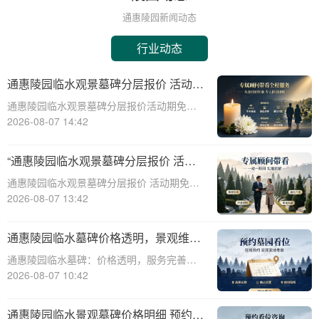
通惠陵园新闻动态
行业动态
通惠陵园临水观景墓碑分层报价 活动期
免费定制碑文图案详解
通惠陵园临水观景墓碑分层报价活动期免费
定制碑文图案详解☎ 通惠陵园电话:400-838-
2026-08-07 14:42
5063通惠陵园，作为一处风景秀丽、环境幽
静的纪念地，一直以其独特的自然风光和人
“通惠陵园临水观景墓碑分层报价 活动
文氛围吸引着众多家庭的关注。在
期免费定制碑文图案 详解”
通惠陵园临水观景墓碑分层报价 活动期免费
定制碑文图案 详解☎ 通惠陵园电话:400-
2026-08-07 13:42
838-5063在现代社会，人们对于逝者的纪念
方式越来越注重个性化与情感表达。通惠陵
通惠陵园临水墓碑价格透明，景观维护
园作为一家专业的陵园服务机构，
由园区全额承担
通惠陵园临水墓碑：价格透明，服务完善，
为您的挚爱守护永恒之美☎ 通惠陵园电
2026-08-07 10:42
话:400-838-5063通惠陵园临水墓碑，以其独
特的景观设计和环境优势，成为众多家庭的
通惠陵园临水景观墓碑价格明细 预约看