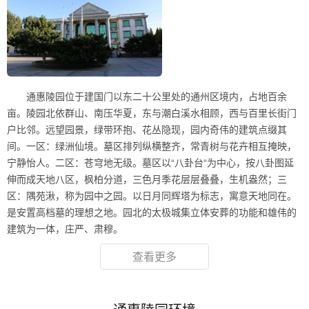
通惠陵园位于建国门以东二十公里处的通州区境内，占地百余
亩。陵园北依群山、南压华夏，东与潮白溪水相顾，西与百里长街门
户比邻。远望园景，绿带环抱、花丛隐现，园内奇伟的建筑点缀其
间。一区：绿洲仙境。墓区排列纵横整齐，常青树与花卉相互掩映，
宁静怡人。二区：苍穹地无级。墓区以“八卦台“为中心，按八卦图延
伸而成天地八区，枫柏分道，三色月季花层层叠叠，生机盎然；三
区：隅苑湫，称为园中之园。以日月同辉塔为标志，寓意天地同在。
是安置高档墓的理想之地。园北的太极城集立体安葬的功能和雄伟的
建筑为一体，庄严、肃穆。
查看更多