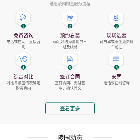
通惠陵园购墓服务流程
1
2
3
免费咨询
预约看墓
现场选墓
电话或在网上直接咨
确定好选择墓地的日
可自驾或乘坐免费班
询
期及线路
车前往
4
5
6
综合对比
签订合同
安葬
对比各陵园情况确定
签订合同、支付墓
电话或在线咨询
购买意向
款、确认碑文
查看更多
陵园动态