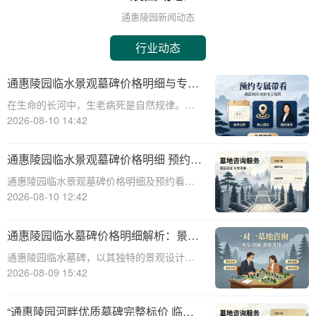
通惠陵园新闻动态
行业动态
通惠陵园临水景观墓碑价格明细与专属
优惠福利深度解析
在生命的长河中，生老病死是自然规律。当
亲人离去，我们如何安放他们的灵魂，寄托
2026-08-10 14:42
无尽的哀思？通惠陵园，作为一家专业的陵
园机构，为逝者提供庄严宁静的安息之地，
通惠陵园临水景观墓碑价格明细 预约看
为生者创造永恒的纪念空间。近年来，通惠
墓赠送碑文雕刻详解
通惠陵园临水景观墓碑价格明细及预约看墓
陵园的临水
赠送碑文雕刻详解☎ 通惠陵园电话:400-838-
2026-08-10 12:42
5063在现代社会，人们对逝者的纪念方式有
了更多的选择和需求。通惠陵园作为一家专
通惠陵园临水墓碑价格明细解析：景观
业的陵园机构，提供多种类型的墓
维护费用承担政策及专属福利解读
通惠陵园临水墓碑，以其独特的景观设计和
深厚的文化内涵，成为众多家属的选择。本
2026-08-09 15:42
文将为您详细解析通惠陵园临水墓碑的价格
构成、园区景观维护费用承担情况、以及家
“通惠陵园河畔优质墓碑完整标价 临水