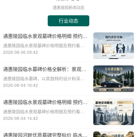
通惠陵园新闻动态
行业动态
通惠陵园临水景观墓碑价格明细 预约看
墓赠送碑文雕刻
通惠陵园临水景观墓碑价格明细及预约看墓
赠送碑文雕刻服务详解☎ 通惠陵园电话:400-
2026-08-06 09:42
838-5063通惠陵园，作为一处融合自然美景
与人文情怀的现代化陵园，以其独特的临水
通惠陵园临水墓碑价格全解析：景观维
景观墓碑设计赢得了众多家庭的青
护无忧，园区全额承担详解
通惠陵园临水墓碑，以其独特的设计和深远
的文化内涵，成为现代人对逝者纪念的优
2026-08-04 16:42
选。它不仅彰显了逝者的生平与遗愿，更与
自然环境和谐共生，为逝者营造一个宁静祥
通惠陵园临水景观墓碑价格明细 预约看
和的安息之地。本文将深入探讨通惠陵园临
墓赠送碑文雕刻详解
通惠陵园临水景观墓碑价格明细及预约看墓
水墓碑的价格
赠送碑文雕刻详解☎ 通惠陵园电话:400-838-
2026-08-04 14:42
5063在现代社会，人们对身后事的安排越来
越重视，墓碑作为逝者最后的尊严象征，其
通惠陵园河畔优质墓碑完整标价 临水景