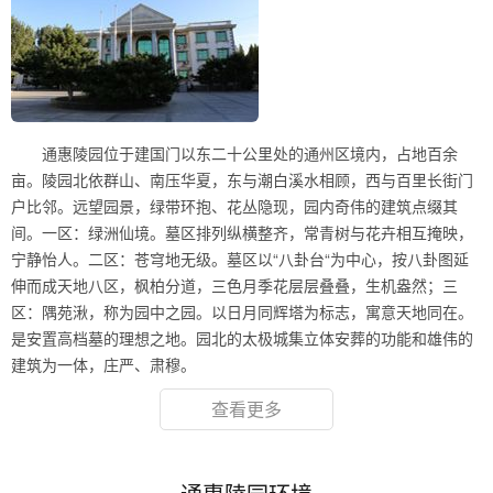
通惠陵园位于建国门以东二十公里处的通州区境内，占地百余
亩。陵园北依群山、南压华夏，东与潮白溪水相顾，西与百里长街门
户比邻。远望园景，绿带环抱、花丛隐现，园内奇伟的建筑点缀其
间。一区：绿洲仙境。墓区排列纵横整齐，常青树与花卉相互掩映，
宁静怡人。二区：苍穹地无级。墓区以“八卦台“为中心，按八卦图延
伸而成天地八区，枫柏分道，三色月季花层层叠叠，生机盎然；三
区：隅苑湫，称为园中之园。以日月同辉塔为标志，寓意天地同在。
是安置高档墓的理想之地。园北的太极城集立体安葬的功能和雄伟的
建筑为一体，庄严、肃穆。
查看更多