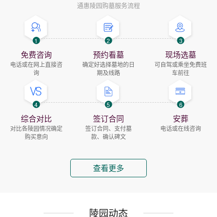
通惠陵园购墓服务流程
1
2
3
免费咨询
预约看墓
现场选墓
电话或在网上直接咨
确定好选择墓地的日
可自驾或乘坐免费班
询
期及线路
车前往
4
5
6
综合对比
签订合同
安葬
对比各陵园情况确定
签订合同、支付墓
电话或在线咨询
购买意向
款、确认碑文
查看更多
陵园动态