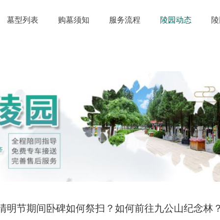
墓型列表
购墓须知
服务流程
陵园动态
陵
清明节期间卧碑如何祭扫？如何前往九公山纪念林