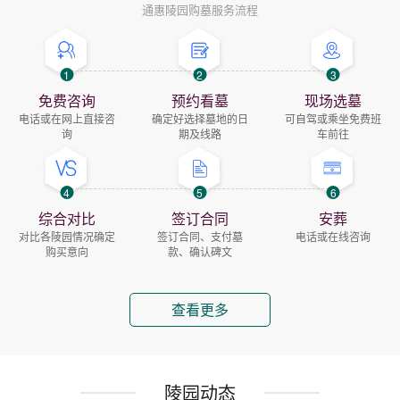
通惠陵园购墓服务流程
1
2
3
免费咨询
预约看墓
现场选墓
电话或在网上直接咨
确定好选择墓地的日
可自驾或乘坐免费班
询
期及线路
车前往
4
5
6
综合对比
签订合同
安葬
对比各陵园情况确定
签订合同、支付墓
电话或在线咨询
购买意向
款、确认碑文
查看更多
陵园动态