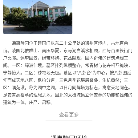
通惠陵园位于建国门以东二十公里处的通州区境内，占地百余
亩。陵园北依群山、南压华夏，东与潮白溪水相顾，西与百里长街门
户比邻。远望园景，绿带环抱、花丛隐现，园内奇伟的建筑点缀其
间。一区：绿洲仙境。墓区排列纵横整齐，常青树与花卉相互掩映，
宁静怡人。二区：苍穹地无级。墓区以“八卦台“为中心，按八卦图延
伸而成天地八区，枫柏分道，三色月季花层层叠叠，生机盎然；三
区：隅苑湫，称为园中之园。以日月同辉塔为标志，寓意天地同在。
是安置高档墓的理想之地。园北的太极城集立体安葬的功能和雄伟的
建筑为一体，庄严、肃穆。
查看更多