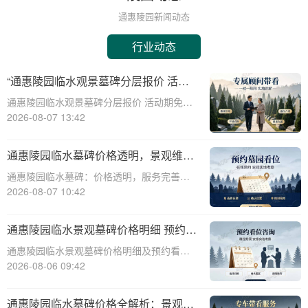
通惠陵园新闻动态
行业动态
“通惠陵园临水观景墓碑分层报价 活动
期免费定制碑文图案 详解”
通惠陵园临水观景墓碑分层报价 活动期免费
定制碑文图案 详解☎ 通惠陵园电话:400-
2026-08-07 13:42
838-5063在现代社会，人们对于逝者的纪念
方式越来越注重个性化与情感表达。通惠陵
通惠陵园临水墓碑价格透明，景观维护
园作为一家专业的陵园服务机构，
由园区全额承担
通惠陵园临水墓碑：价格透明，服务完善，
为您的挚爱守护永恒之美☎ 通惠陵园电
2026-08-07 10:42
话:400-838-5063通惠陵园临水墓碑，以其独
特的景观设计和环境优势，成为众多家庭的
通惠陵园临水景观墓碑价格明细 预约看
心仪之选。本文将为您详细解析通惠陵
墓赠送碑文雕刻
通惠陵园临水景观墓碑价格明细及预约看墓
赠送碑文雕刻服务详解☎ 通惠陵园电话:400-
2026-08-06 09:42
838-5063通惠陵园，作为一处融合自然美景
与人文情怀的现代化陵园，以其独特的临水
通惠陵园临水墓碑价格全解析：景观维