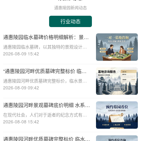
通惠陵园新闻动态
行业动态
通惠陵园临水墓碑价格明细解析：景观
维护费用承担政策及专属福利解读
通惠陵园临水墓碑，以其独特的景观设计和
深厚的文化内涵，成为众多家属的选择。本
2026-08-09 15:42
文将为您详细解析通惠陵园临水墓碑的价格
构成、园区景观维护费用承担情况、以及家
“通惠陵园河畔优质墓碑完整标价 临水
属可享受的相关福利，为您提供全面的信息
景观无需额外加价：性价比之选深度解
通惠陵园河畔优质墓碑完整标价，临水景观
参考。☎
析”
无需额外加价：性价比之选深度解析☎ 通惠
2026-08-09 09:42
陵园电话:400-838-5063在现代社会，人们对
死亡和丧葬的思考越来越深入，选择一个合
通惠陵园河畔景观墓碑底价明细 水系养
适的墓地和墓碑成为许多家庭的重
护费用无需额外支付详解
在现代社会，人们对于逝者的纪念方式有了
更多的选择和需求。通惠陵园作为一家专业
2026-08-08 15:42
的陵园机构，提供多样化的墓碑选择和周到
的服务，其中河畔景观墓碑因其独特的自然
通惠陵园河畔优质墓碑完整标价 临水景