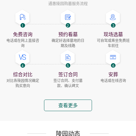
通惠陵园购墓服务流程
1
2
3
免费咨询
预约看墓
现场选墓
电话或在网上直接咨
确定好选择墓地的日
可自驾或乘坐免费班
询
期及线路
车前往
4
5
6
综合对比
签订合同
安葬
对比各陵园情况确定
签订合同、支付墓
电话或在线咨询
购买意向
款、确认碑文
查看更多
陵园动态