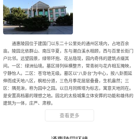
通惠陵园位于建国门以东二十公里处的通州区境内，占地百余
亩。陵园北依群山、南压华夏，东与潮白溪水相顾，西与百里长街门
户比邻。远望园景，绿带环抱、花丛隐现，园内奇伟的建筑点缀其
间。一区：绿洲仙境。墓区排列纵横整齐，常青树与花卉相互掩映，
宁静怡人。二区：苍穹地无级。墓区以“八卦台“为中心，按八卦图延
伸而成天地八区，枫柏分道，三色月季花层层叠叠，生机盎然；三
区：隅苑湫，称为园中之园。以日月同辉塔为标志，寓意天地同在。
是安置高档墓的理想之地。园北的太极城集立体安葬的功能和雄伟的
建筑为一体，庄严、肃穆。
查看更多