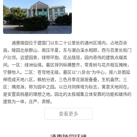
通惠陵园位于建国门以东二十公里处的通州区境内，占地百余
亩。陵园北依群山、南压华夏，东与潮白溪水相顾，西与百里长街门
户比邻。远望园景，绿带环抱、花丛隐现，园内奇伟的建筑点缀其
间。一区：绿洲仙境。墓区排列纵横整齐，常青树与花卉相互掩映，
宁静怡人。二区：苍穹地无级。墓区以“八卦台“为中心，按八卦图延
伸而成天地八区，枫柏分道，三色月季花层层叠叠，生机盎然；三
区：隅苑湫，称为园中之园。以日月同辉塔为标志，寓意天地同在。
是安置高档墓的理想之地。园北的太极城集立体安葬的功能和雄伟的
建筑为一体，庄严、肃穆。
查看更多