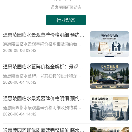
通惠陵园新闻动态
行业动态
通惠陵园临水景观墓碑价格明细 预约看
墓赠送碑文雕刻
通惠陵园临水景观墓碑价格明细及预约看墓
赠送碑文雕刻服务详解☎ 通惠陵园电话:400-
2026-08-06 09:42
838-5063通惠陵园，作为一处融合自然美景
与人文情怀的现代化陵园，以其独特的临水
通惠陵园临水墓碑价格全解析：景观维
景观墓碑设计赢得了众多家庭的青
护无忧，园区全额承担详解
通惠陵园临水墓碑，以其独特的设计和深远
的文化内涵，成为现代人对逝者纪念的优
2026-08-04 16:42
选。它不仅彰显了逝者的生平与遗愿，更与
自然环境和谐共生，为逝者营造一个宁静祥
通惠陵园临水景观墓碑价格明细 预约看
和的安息之地。本文将深入探讨通惠陵园临
墓赠送碑文雕刻详解
通惠陵园临水景观墓碑价格明细及预约看墓
水墓碑的价格
赠送碑文雕刻详解☎ 通惠陵园电话:400-838-
2026-08-04 14:42
5063在现代社会，人们对身后事的安排越来
越重视，墓碑作为逝者最后的尊严象征，其
通惠陵园河畔优质墓碑完整标价 临水景