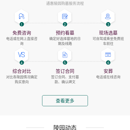
通惠陵园购墓服务流程
1
2
3
免费咨询
预约看墓
现场选墓
电话或在网上直接咨
确定好选择墓地的日
可自驾或乘坐免费班
询
期及线路
车前往
4
5
6
综合对比
签订合同
安葬
对比各陵园情况确定
签订合同、支付墓
电话或在线咨询
购买意向
款、确认碑文
查看更多
陵园动态