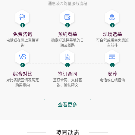
通惠陵园购墓服务流程
1
2
3
免费咨询
预约看墓
现场选墓
电话或在网上直接咨
确定好选择墓地的日
可自驾或乘坐免费班
询
期及线路
车前往
4
5
6
综合对比
签订合同
安葬
对比各陵园情况确定
签订合同、支付墓
电话或在线咨询
购买意向
款、确认碑文
查看更多
陵园动态