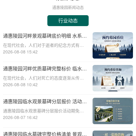
通惠陵园新闻动态
行业动态
通惠陵园河畔景观墓碑底价明细 水系养
护费用无需额外支付详解
在现代社会，人们对于逝者的纪念方式有了
更多的选择和需求。通惠陵园作为一家专业
2026-08-08 15:42
的陵园机构，提供多样化的墓碑选择和周到
的服务，其中河畔景观墓碑因其独特的自然
通惠陵园河畔优质墓碑完整标价 临水景
景观和宁静的环境而备受青睐。本文将详细
观无需额外加价详解
在现代社会，人们对死亡的态度逐渐从传统
介绍通惠陵
的敬畏转向现代的尊重与关怀。随着生活水
2026-08-08 10:42
平的提高，人们对身后事的规划也日益注重
品质与个性。通惠陵园作为一家知名的陵园
通惠陵园临水观景墓碑分层报价 活动期
机构，提供了一系列优质的墓碑产品和服
免费定制碑文图案福利详解
通惠陵园临水观景墓碑分层报价活动期免费
务，其中河畔
定制碑文图案福利详解☎ 通惠陵园电话:400-
2026-08-07 16:42
838-5063通惠陵园，作为一处承载着深厚文
化底蕴和人文关怀的纪念圣地，始终致力于
通惠陵园临水墓碑完整价格清单 景观维