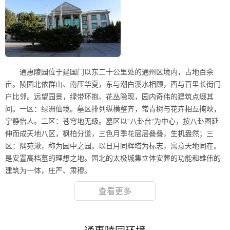
通惠陵园位于建国门以东二十公里处的通州区境内，占地百余
亩。陵园北依群山、南压华夏，东与潮白溪水相顾，西与百里长街门
户比邻。远望园景，绿带环抱、花丛隐现，园内奇伟的建筑点缀其
间。一区：绿洲仙境。墓区排列纵横整齐，常青树与花卉相互掩映，
宁静怡人。二区：苍穹地无级。墓区以“八卦台“为中心，按八卦图延
伸而成天地八区，枫柏分道，三色月季花层层叠叠，生机盎然；三
区：隅苑湫，称为园中之园。以日月同辉塔为标志，寓意天地同在。
是安置高档墓的理想之地。园北的太极城集立体安葬的功能和雄伟的
建筑为一体，庄严、肃穆。
查看更多