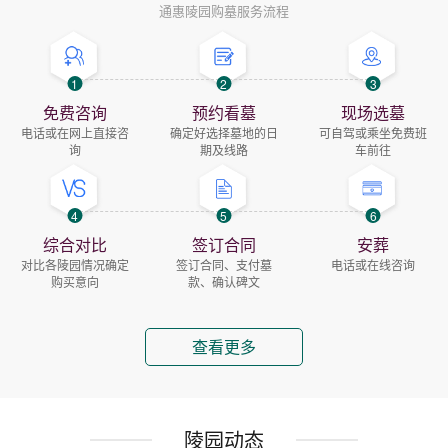
通惠陵园购墓服务流程
1
2
3
免费咨询
预约看墓
现场选墓
电话或在网上直接咨
确定好选择墓地的日
可自驾或乘坐免费班
询
期及线路
车前往
4
5
6
综合对比
签订合同
安葬
对比各陵园情况确定
签订合同、支付墓
电话或在线咨询
购买意向
款、确认碑文
查看更多
陵园动态