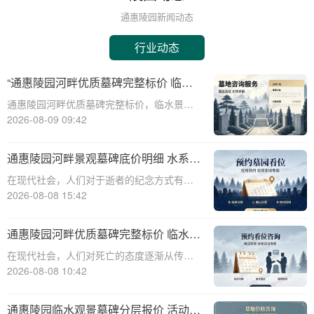
通惠陵园新闻动态
行业动态
“通惠陵园河畔优质墓碑完整标价 临水
景观无需额外加价：性价比之选深度解
通惠陵园河畔优质墓碑完整标价，临水景观
析”
无需额外加价：性价比之选深度解析☎ 通惠
2026-08-09 09:42
陵园电话:400-838-5063在现代社会，人们对
死亡和丧葬的思考越来越深入，选择一个合
通惠陵园河畔景观墓碑底价明细 水系养
适的墓地和墓碑成为许多家庭的重
护费用无需额外支付详解
在现代社会，人们对于逝者的纪念方式有了
更多的选择和需求。通惠陵园作为一家专业
2026-08-08 15:42
的陵园机构，提供多样化的墓碑选择和周到
的服务，其中河畔景观墓碑因其独特的自然
通惠陵园河畔优质墓碑完整标价 临水景
景观和宁静的环境而备受青睐。本文将详细
观无需额外加价详解
在现代社会，人们对死亡的态度逐渐从传统
介绍通惠陵
的敬畏转向现代的尊重与关怀。随着生活水
2026-08-08 10:42
平的提高，人们对身后事的规划也日益注重
品质与个性。通惠陵园作为一家知名的陵园
通惠陵园临水观景墓碑分层报价 活动期