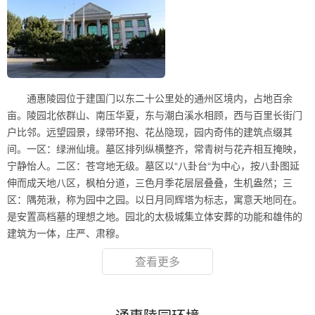
通惠陵园位于建国门以东二十公里处的通州区境内，占地百余
亩。陵园北依群山、南压华夏，东与潮白溪水相顾，西与百里长街门
户比邻。远望园景，绿带环抱、花丛隐现，园内奇伟的建筑点缀其
间。一区：绿洲仙境。墓区排列纵横整齐，常青树与花卉相互掩映，
宁静怡人。二区：苍穹地无级。墓区以“八卦台“为中心，按八卦图延
伸而成天地八区，枫柏分道，三色月季花层层叠叠，生机盎然；三
区：隅苑湫，称为园中之园。以日月同辉塔为标志，寓意天地同在。
是安置高档墓的理想之地。园北的太极城集立体安葬的功能和雄伟的
建筑为一体，庄严、肃穆。
查看更多