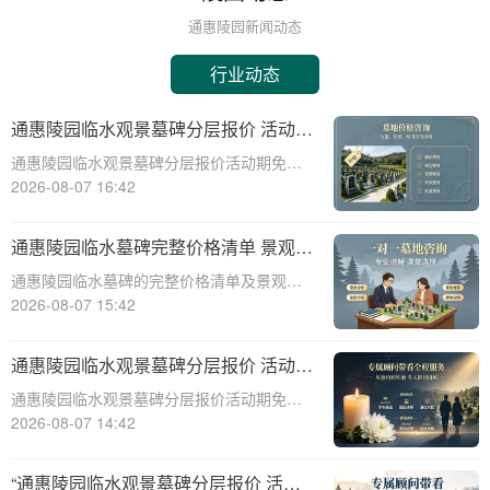
通惠陵园新闻动态
行业动态
通惠陵园临水观景墓碑分层报价 活动期
免费定制碑文图案福利详解
通惠陵园临水观景墓碑分层报价活动期免费
定制碑文图案福利详解☎ 通惠陵园电话:400-
2026-08-07 16:42
838-5063通惠陵园，作为一处承载着深厚文
化底蕴和人文关怀的纪念圣地，始终致力于
通惠陵园临水墓碑完整价格清单 景观维
为家属提供最优质的哀思寄托之地
护费用园区全额承担详解
通惠陵园临水墓碑的完整价格清单及景观维
护费用承担详解☎ 通惠陵园电话:400-838-
2026-08-07 15:42
5063一、引言通惠陵园作为一家专业的陵园
服务机构，提供多种类型的墓碑选择，其中
通惠陵园临水观景墓碑分层报价 活动期
临水墓碑因其独特的景观效果和宁
免费定制碑文图案详解
通惠陵园临水观景墓碑分层报价活动期免费
定制碑文图案详解☎ 通惠陵园电话:400-838-
2026-08-07 14:42
5063通惠陵园，作为一处风景秀丽、环境幽
静的纪念地，一直以其独特的自然风光和人
“通惠陵园临水观景墓碑分层报价 活动