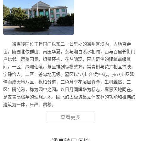
通惠陵园位于建国门以东二十公里处的通州区境内，占地百余
亩。陵园北依群山、南压华夏，东与潮白溪水相顾，西与百里长街门
户比邻。远望园景，绿带环抱、花丛隐现，园内奇伟的建筑点缀其
间。一区：绿洲仙境。墓区排列纵横整齐，常青树与花卉相互掩映，
宁静怡人。二区：苍穹地无级。墓区以“八卦台“为中心，按八卦图延
伸而成天地八区，枫柏分道，三色月季花层层叠叠，生机盎然；三
区：隅苑湫，称为园中之园。以日月同辉塔为标志，寓意天地同在。
是安置高档墓的理想之地。园北的太极城集立体安葬的功能和雄伟的
建筑为一体，庄严、肃穆。
查看更多