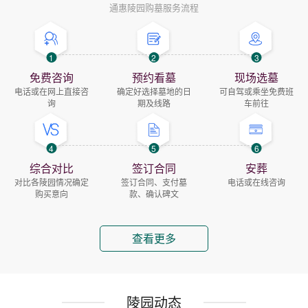
通惠陵园购墓服务流程
1
2
3
免费咨询
预约看墓
现场选墓
电话或在网上直接咨
确定好选择墓地的日
可自驾或乘坐免费班
询
期及线路
车前往
4
5
6
综合对比
签订合同
安葬
对比各陵园情况确定
签订合同、支付墓
电话或在线咨询
购买意向
款、确认碑文
查看更多
陵园动态