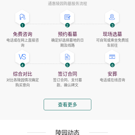
通惠陵园购墓服务流程
1
2
3
免费咨询
预约看墓
现场选墓
电话或在网上直接咨
确定好选择墓地的日
可自驾或乘坐免费班
询
期及线路
车前往
4
5
6
综合对比
签订合同
安葬
对比各陵园情况确定
签订合同、支付墓
电话或在线咨询
购买意向
款、确认碑文
查看更多
陵园动态