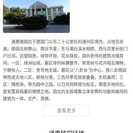
通惠陵园位于建国门以东二十公里处的通州区境内，占地百余
亩。陵园北依群山、南压华夏，东与潮白溪水相顾，西与百里长街门
户比邻。远望园景，绿带环抱、花丛隐现，园内奇伟的建筑点缀其
间。一区：绿洲仙境。墓区排列纵横整齐，常青树与花卉相互掩映，
宁静怡人。二区：苍穹地无级。墓区以“八卦台“为中心，按八卦图延
伸而成天地八区，枫柏分道，三色月季花层层叠叠，生机盎然；三
区：隅苑湫，称为园中之园。以日月同辉塔为标志，寓意天地同在。
是安置高档墓的理想之地。园北的太极城集立体安葬的功能和雄伟的
建筑为一体，庄严、肃穆。
查看更多