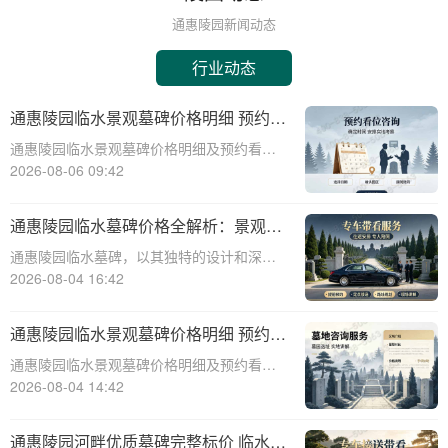
通惠陵园新闻动态
行业动态
通惠陵园临水景观墓碑价格明细 预约看
墓赠送碑文雕刻
通惠陵园临水景观墓碑价格明细及预约看墓
赠送碑文雕刻服务详解☎ 通惠陵园电话:400-
2026-08-06 09:42
838-5063通惠陵园，作为一处融合自然美景
与人文情怀的现代化陵园，以其独特的临水
通惠陵园临水墓碑价格全解析：景观维
景观墓碑设计赢得了众多家庭的青
护无忧，园区全额承担详解
通惠陵园临水墓碑，以其独特的设计和深远
的文化内涵，成为现代人对逝者纪念的优
2026-08-04 16:42
选。它不仅彰显了逝者的生平与遗愿，更与
自然环境和谐共生，为逝者营造一个宁静祥
通惠陵园临水景观墓碑价格明细 预约看
和的安息之地。本文将深入探讨通惠陵园临
墓赠送碑文雕刻详解
通惠陵园临水景观墓碑价格明细及预约看墓
水墓碑的价格
赠送碑文雕刻详解☎ 通惠陵园电话:400-838-
2026-08-04 14:42
5063在现代社会，人们对身后事的安排越来
越重视，墓碑作为逝者最后的尊严象征，其
通惠陵园河畔优质墓碑完整标价 临水景