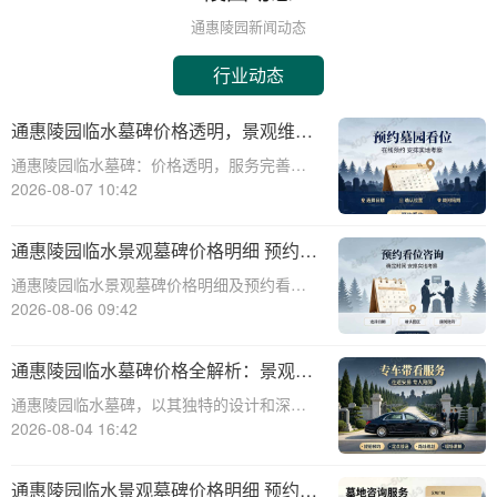
通惠陵园新闻动态
行业动态
通惠陵园临水墓碑价格透明，景观维护
由园区全额承担
通惠陵园临水墓碑：价格透明，服务完善，
为您的挚爱守护永恒之美☎ 通惠陵园电
2026-08-07 10:42
话:400-838-5063通惠陵园临水墓碑，以其独
特的景观设计和环境优势，成为众多家庭的
通惠陵园临水景观墓碑价格明细 预约看
心仪之选。本文将为您详细解析通惠陵
墓赠送碑文雕刻
通惠陵园临水景观墓碑价格明细及预约看墓
赠送碑文雕刻服务详解☎ 通惠陵园电话:400-
2026-08-06 09:42
838-5063通惠陵园，作为一处融合自然美景
与人文情怀的现代化陵园，以其独特的临水
通惠陵园临水墓碑价格全解析：景观维
景观墓碑设计赢得了众多家庭的青
护无忧，园区全额承担详解
通惠陵园临水墓碑，以其独特的设计和深远
的文化内涵，成为现代人对逝者纪念的优
2026-08-04 16:42
选。它不仅彰显了逝者的生平与遗愿，更与
自然环境和谐共生，为逝者营造一个宁静祥
通惠陵园临水景观墓碑价格明细 预约看