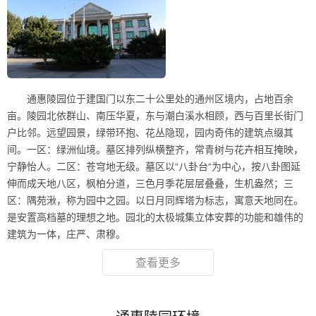
通惠陵园位于建国门以东二十公里处的通州区境内，占地百余
亩。陵园北依群山、南压华夏，东与潮白溪水相顾，西与百里长街门
户比邻。远望园景，绿带环抱、花丛隐现，园内奇伟的建筑点缀其
间。一区：绿洲仙境。墓区排列纵横整齐，常青树与花卉相互掩映，
宁静怡人。二区：苍穹地无级。墓区以“八卦台“为中心，按八卦图延
伸而成天地八区，枫柏分道，三色月季花层层叠叠，生机盎然；三
区：隅苑湫，称为园中之园。以日月同辉塔为标志，寓意天地同在。
是安置高档墓的理想之地。园北的太极城集立体安葬的功能和雄伟的
建筑为一体，庄严、肃穆。
查看更多