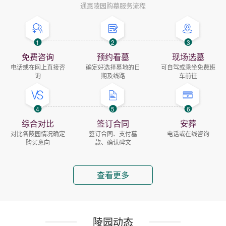
通惠陵园购墓服务流程
1
2
3
免费咨询
预约看墓
现场选墓
电话或在网上直接咨
确定好选择墓地的日
可自驾或乘坐免费班
询
期及线路
车前往
4
5
6
综合对比
签订合同
安葬
对比各陵园情况确定
签订合同、支付墓
电话或在线咨询
购买意向
款、确认碑文
查看更多
陵园动态