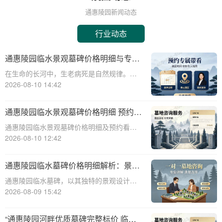
通惠陵园新闻动态
行业动态
通惠陵园临水景观墓碑价格明细与专属
优惠福利深度解析
在生命的长河中，生老病死是自然规律。当
亲人离去，我们如何安放他们的灵魂，寄托
2026-08-10 14:42
无尽的哀思？通惠陵园，作为一家专业的陵
园机构，为逝者提供庄严宁静的安息之地，
通惠陵园临水景观墓碑价格明细 预约看
为生者创造永恒的纪念空间。近年来，通惠
墓赠送碑文雕刻详解
通惠陵园临水景观墓碑价格明细及预约看墓
陵园的临水
赠送碑文雕刻详解☎ 通惠陵园电话:400-838-
2026-08-10 12:42
5063在现代社会，人们对逝者的纪念方式有
了更多的选择和需求。通惠陵园作为一家专
通惠陵园临水墓碑价格明细解析：景观
业的陵园机构，提供多种类型的墓
维护费用承担政策及专属福利解读
通惠陵园临水墓碑，以其独特的景观设计和
深厚的文化内涵，成为众多家属的选择。本
2026-08-09 15:42
文将为您详细解析通惠陵园临水墓碑的价格
构成、园区景观维护费用承担情况、以及家
“通惠陵园河畔优质墓碑完整标价 临水