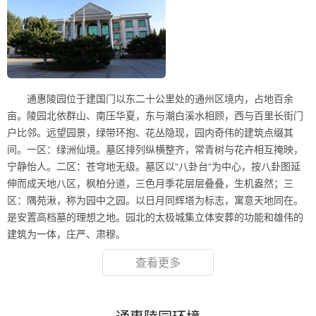
通惠陵园位于建国门以东二十公里处的通州区境内，占地百余
亩。陵园北依群山、南压华夏，东与潮白溪水相顾，西与百里长街门
户比邻。远望园景，绿带环抱、花丛隐现，园内奇伟的建筑点缀其
间。一区：绿洲仙境。墓区排列纵横整齐，常青树与花卉相互掩映，
宁静怡人。二区：苍穹地无级。墓区以“八卦台“为中心，按八卦图延
伸而成天地八区，枫柏分道，三色月季花层层叠叠，生机盎然；三
区：隅苑湫，称为园中之园。以日月同辉塔为标志，寓意天地同在。
是安置高档墓的理想之地。园北的太极城集立体安葬的功能和雄伟的
建筑为一体，庄严、肃穆。
查看更多