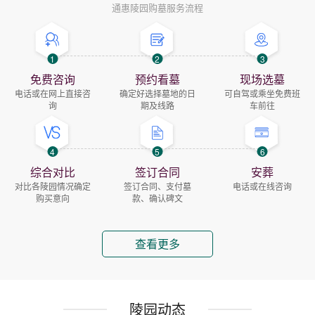
通惠陵园购墓服务流程
1
2
3
免费咨询
预约看墓
现场选墓
电话或在网上直接咨
确定好选择墓地的日
可自驾或乘坐免费班
询
期及线路
车前往
4
5
6
综合对比
签订合同
安葬
对比各陵园情况确定
签订合同、支付墓
电话或在线咨询
购买意向
款、确认碑文
查看更多
陵园动态