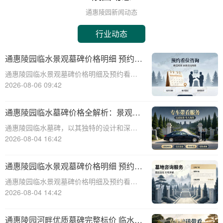
通惠陵园新闻动态
行业动态
通惠陵园临水景观墓碑价格明细 预约看
墓赠送碑文雕刻
通惠陵园临水景观墓碑价格明细及预约看墓
赠送碑文雕刻服务详解☎ 通惠陵园电话:400-
2026-08-06 09:42
838-5063通惠陵园，作为一处融合自然美景
与人文情怀的现代化陵园，以其独特的临水
通惠陵园临水墓碑价格全解析：景观维
景观墓碑设计赢得了众多家庭的青
护无忧，园区全额承担详解
通惠陵园临水墓碑，以其独特的设计和深远
的文化内涵，成为现代人对逝者纪念的优
2026-08-04 16:42
选。它不仅彰显了逝者的生平与遗愿，更与
自然环境和谐共生，为逝者营造一个宁静祥
通惠陵园临水景观墓碑价格明细 预约看
和的安息之地。本文将深入探讨通惠陵园临
墓赠送碑文雕刻详解
通惠陵园临水景观墓碑价格明细及预约看墓
水墓碑的价格
赠送碑文雕刻详解☎ 通惠陵园电话:400-838-
2026-08-04 14:42
5063在现代社会，人们对身后事的安排越来
越重视，墓碑作为逝者最后的尊严象征，其
通惠陵园河畔优质墓碑完整标价 临水景