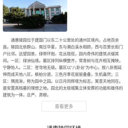
通惠陵园位于建国门以东二十公里处的通州区境内，占地百余
亩。陵园北依群山、南压华夏，东与潮白溪水相顾，西与百里长街门
户比邻。远望园景，绿带环抱、花丛隐现，园内奇伟的建筑点缀其
间。一区：绿洲仙境。墓区排列纵横整齐，常青树与花卉相互掩映，
宁静怡人。二区：苍穹地无级。墓区以“八卦台“为中心，按八卦图延
伸而成天地八区，枫柏分道，三色月季花层层叠叠，生机盎然；三
区：隅苑湫，称为园中之园。以日月同辉塔为标志，寓意天地同在。
是安置高档墓的理想之地。园北的太极城集立体安葬的功能和雄伟的
建筑为一体，庄严、肃穆。
查看更多