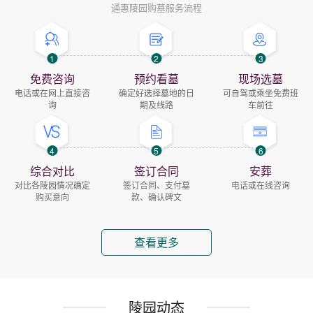
通惠陵园购墓服务流程
1
2
3
免费咨询
预约看墓
现场选墓
电话或在网上直接咨
确定好选择墓地的日
可自驾或乘坐免费班
询
期及线路
车前往
4
5
6
综合对比
签订合同
安葬
对比各陵园情况确定
签订合同、支付墓
电话或在线咨询
购买意向
款、确认碑文
查看更多
陵园动态