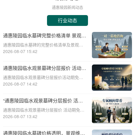
通惠陵园新闻动态
行业动态
通惠陵园临水墓碑完整价格清单 景观维
护费用园区全额承担详解
通惠陵园临水墓碑的完整价格清单及景观维
护费用承担详解☎ 通惠陵园电话:400-838-
2026-08-07 15:42
5063一、引言通惠陵园作为一家专业的陵园
服务机构，提供多种类型的墓碑选择，其中
通惠陵园临水观景墓碑分层报价 活动期
临水墓碑因其独特的景观效果和宁
免费定制碑文图案详解
通惠陵园临水观景墓碑分层报价活动期免费
定制碑文图案详解☎ 通惠陵园电话:400-838-
2026-08-07 14:42
5063通惠陵园，作为一处风景秀丽、环境幽
静的纪念地，一直以其独特的自然风光和人
“通惠陵园临水观景墓碑分层报价 活动
文氛围吸引着众多家庭的关注。在
期免费定制碑文图案 详解”
通惠陵园临水观景墓碑分层报价 活动期免费
定制碑文图案 详解☎ 通惠陵园电话:400-
2026-08-07 13:42
838-5063在现代社会，人们对于逝者的纪念
方式越来越注重个性化与情感表达。通惠陵
通惠陵园临水墓碑价格透明，景观维护