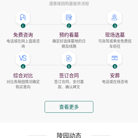
通惠陵园购墓服务流程
1
2
3
免费咨询
预约看墓
现场选墓
电话或在网上直接咨
确定好选择墓地的日
可自驾或乘坐免费班
询
期及线路
车前往
4
5
6
综合对比
签订合同
安葬
对比各陵园情况确定
签订合同、支付墓
电话或在线咨询
购买意向
款、确认碑文
查看更多
陵园动态