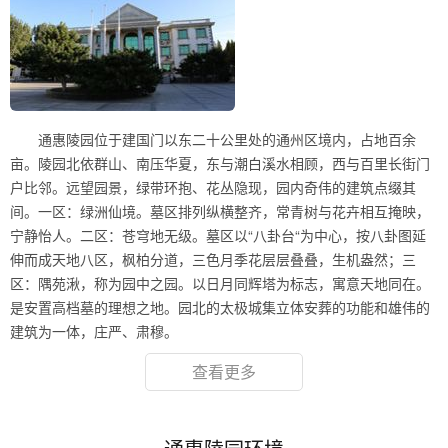
通惠陵园位于建国门以东二十公里处的通州区境内，占地百余
亩。陵园北依群山、南压华夏，东与潮白溪水相顾，西与百里长街门
户比邻。远望园景，绿带环抱、花丛隐现，园内奇伟的建筑点缀其
间。一区：绿洲仙境。墓区排列纵横整齐，常青树与花卉相互掩映，
宁静怡人。二区：苍穹地无级。墓区以“八卦台“为中心，按八卦图延
伸而成天地八区，枫柏分道，三色月季花层层叠叠，生机盎然；三
区：隅苑湫，称为园中之园。以日月同辉塔为标志，寓意天地同在。
是安置高档墓的理想之地。园北的太极城集立体安葬的功能和雄伟的
建筑为一体，庄严、肃穆。
查看更多