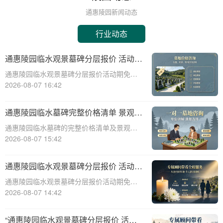
通惠陵园新闻动态
行业动态
通惠陵园临水观景墓碑分层报价 活动期
免费定制碑文图案福利详解
通惠陵园临水观景墓碑分层报价活动期免费
定制碑文图案福利详解☎ 通惠陵园电话:400-
2026-08-07 16:42
838-5063通惠陵园，作为一处承载着深厚文
化底蕴和人文关怀的纪念圣地，始终致力于
通惠陵园临水墓碑完整价格清单 景观维
为家属提供最优质的哀思寄托之地
护费用园区全额承担详解
通惠陵园临水墓碑的完整价格清单及景观维
护费用承担详解☎ 通惠陵园电话:400-838-
2026-08-07 15:42
5063一、引言通惠陵园作为一家专业的陵园
服务机构，提供多种类型的墓碑选择，其中
通惠陵园临水观景墓碑分层报价 活动期
临水墓碑因其独特的景观效果和宁
免费定制碑文图案详解
通惠陵园临水观景墓碑分层报价活动期免费
定制碑文图案详解☎ 通惠陵园电话:400-838-
2026-08-07 14:42
5063通惠陵园，作为一处风景秀丽、环境幽
静的纪念地，一直以其独特的自然风光和人
“通惠陵园临水观景墓碑分层报价 活动