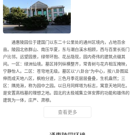
通惠陵园位于建国门以东二十公里处的通州区境内，占地百余
亩。陵园北依群山、南压华夏，东与潮白溪水相顾，西与百里长街门
户比邻。远望园景，绿带环抱、花丛隐现，园内奇伟的建筑点缀其
间。一区：绿洲仙境。墓区排列纵横整齐，常青树与花卉相互掩映，
宁静怡人。二区：苍穹地无级。墓区以“八卦台“为中心，按八卦图延
伸而成天地八区，枫柏分道，三色月季花层层叠叠，生机盎然；三
区：隅苑湫，称为园中之园。以日月同辉塔为标志，寓意天地同在。
是安置高档墓的理想之地。园北的太极城集立体安葬的功能和雄伟的
建筑为一体，庄严、肃穆。
查看更多