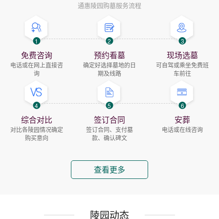
通惠陵园购墓服务流程
1
2
3
免费咨询
预约看墓
现场选墓
电话或在网上直接咨
确定好选择墓地的日
可自驾或乘坐免费班
询
期及线路
车前往
4
5
6
综合对比
签订合同
安葬
对比各陵园情况确定
签订合同、支付墓
电话或在线咨询
购买意向
款、确认碑文
查看更多
陵园动态