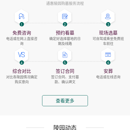
通惠陵园购墓服务流程
1
2
3
免费咨询
预约看墓
现场选墓
电话或在网上直接咨
确定好选择墓地的日
可自驾或乘坐免费班
询
期及线路
车前往
4
5
6
综合对比
签订合同
安葬
对比各陵园情况确定
签订合同、支付墓
电话或在线咨询
购买意向
款、确认碑文
查看更多
陵园动态