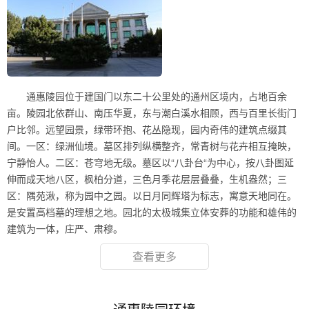
通惠陵园位于建国门以东二十公里处的通州区境内，占地百余
亩。陵园北依群山、南压华夏，东与潮白溪水相顾，西与百里长街门
户比邻。远望园景，绿带环抱、花丛隐现，园内奇伟的建筑点缀其
间。一区：绿洲仙境。墓区排列纵横整齐，常青树与花卉相互掩映，
宁静怡人。二区：苍穹地无级。墓区以“八卦台“为中心，按八卦图延
伸而成天地八区，枫柏分道，三色月季花层层叠叠，生机盎然；三
区：隅苑湫，称为园中之园。以日月同辉塔为标志，寓意天地同在。
是安置高档墓的理想之地。园北的太极城集立体安葬的功能和雄伟的
建筑为一体，庄严、肃穆。
查看更多