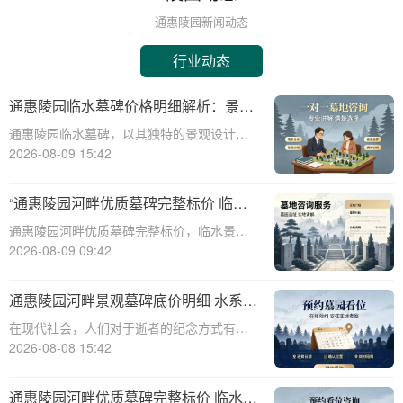
通惠陵园新闻动态
行业动态
通惠陵园临水墓碑价格明细解析：景观
维护费用承担政策及专属福利解读
通惠陵园临水墓碑，以其独特的景观设计和
深厚的文化内涵，成为众多家属的选择。本
2026-08-09 15:42
文将为您详细解析通惠陵园临水墓碑的价格
构成、园区景观维护费用承担情况、以及家
“通惠陵园河畔优质墓碑完整标价 临水
属可享受的相关福利，为您提供全面的信息
景观无需额外加价：性价比之选深度解
通惠陵园河畔优质墓碑完整标价，临水景观
参考。☎
析”
无需额外加价：性价比之选深度解析☎ 通惠
2026-08-09 09:42
陵园电话:400-838-5063在现代社会，人们对
死亡和丧葬的思考越来越深入，选择一个合
通惠陵园河畔景观墓碑底价明细 水系养
适的墓地和墓碑成为许多家庭的重
护费用无需额外支付详解
在现代社会，人们对于逝者的纪念方式有了
更多的选择和需求。通惠陵园作为一家专业
2026-08-08 15:42
的陵园机构，提供多样化的墓碑选择和周到
的服务，其中河畔景观墓碑因其独特的自然
通惠陵园河畔优质墓碑完整标价 临水景