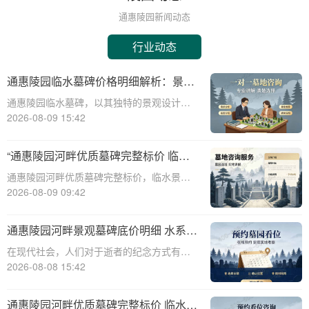
通惠陵园新闻动态
行业动态
通惠陵园临水墓碑价格明细解析：景观
维护费用承担政策及专属福利解读
通惠陵园临水墓碑，以其独特的景观设计和
深厚的文化内涵，成为众多家属的选择。本
2026-08-09 15:42
文将为您详细解析通惠陵园临水墓碑的价格
构成、园区景观维护费用承担情况、以及家
“通惠陵园河畔优质墓碑完整标价 临水
属可享受的相关福利，为您提供全面的信息
景观无需额外加价：性价比之选深度解
通惠陵园河畔优质墓碑完整标价，临水景观
参考。☎
析”
无需额外加价：性价比之选深度解析☎ 通惠
2026-08-09 09:42
陵园电话:400-838-5063在现代社会，人们对
死亡和丧葬的思考越来越深入，选择一个合
通惠陵园河畔景观墓碑底价明细 水系养
适的墓地和墓碑成为许多家庭的重
护费用无需额外支付详解
在现代社会，人们对于逝者的纪念方式有了
更多的选择和需求。通惠陵园作为一家专业
2026-08-08 15:42
的陵园机构，提供多样化的墓碑选择和周到
的服务，其中河畔景观墓碑因其独特的自然
通惠陵园河畔优质墓碑完整标价 临水景