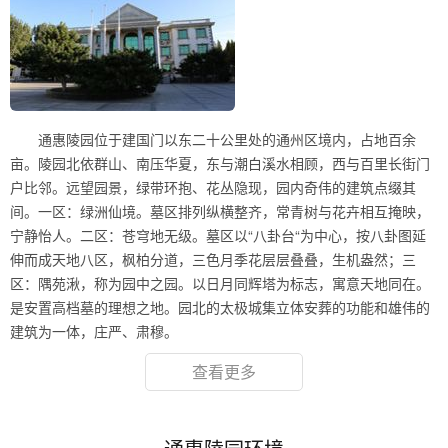
通惠陵园位于建国门以东二十公里处的通州区境内，占地百余
亩。陵园北依群山、南压华夏，东与潮白溪水相顾，西与百里长街门
户比邻。远望园景，绿带环抱、花丛隐现，园内奇伟的建筑点缀其
间。一区：绿洲仙境。墓区排列纵横整齐，常青树与花卉相互掩映，
宁静怡人。二区：苍穹地无级。墓区以“八卦台“为中心，按八卦图延
伸而成天地八区，枫柏分道，三色月季花层层叠叠，生机盎然；三
区：隅苑湫，称为园中之园。以日月同辉塔为标志，寓意天地同在。
是安置高档墓的理想之地。园北的太极城集立体安葬的功能和雄伟的
建筑为一体，庄严、肃穆。
查看更多