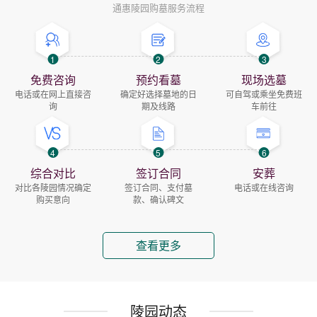
通惠陵园购墓服务流程
1
2
3
免费咨询
预约看墓
现场选墓
电话或在网上直接咨
确定好选择墓地的日
可自驾或乘坐免费班
询
期及线路
车前往
4
5
6
综合对比
签订合同
安葬
对比各陵园情况确定
签订合同、支付墓
电话或在线咨询
购买意向
款、确认碑文
查看更多
陵园动态