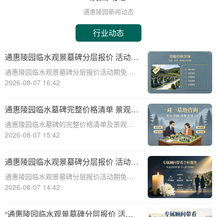
通惠陵园新闻动态
行业动态
通惠陵园临水观景墓碑分层报价 活动期
免费定制碑文图案福利详解
通惠陵园临水观景墓碑分层报价活动期免费
定制碑文图案福利详解☎ 通惠陵园电话:400-
2026-08-07 16:42
838-5063通惠陵园，作为一处承载着深厚文
化底蕴和人文关怀的纪念圣地，始终致力于
通惠陵园临水墓碑完整价格清单 景观维
为家属提供最优质的哀思寄托之地
护费用园区全额承担详解
通惠陵园临水墓碑的完整价格清单及景观维
护费用承担详解☎ 通惠陵园电话:400-838-
2026-08-07 15:42
5063一、引言通惠陵园作为一家专业的陵园
服务机构，提供多种类型的墓碑选择，其中
通惠陵园临水观景墓碑分层报价 活动期
临水墓碑因其独特的景观效果和宁
免费定制碑文图案详解
通惠陵园临水观景墓碑分层报价活动期免费
定制碑文图案详解☎ 通惠陵园电话:400-838-
2026-08-07 14:42
5063通惠陵园，作为一处风景秀丽、环境幽
静的纪念地，一直以其独特的自然风光和人
“通惠陵园临水观景墓碑分层报价 活动