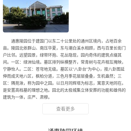
通惠陵园位于建国门以东二十公里处的通州区境内，占地百余
亩。陵园北依群山、南压华夏，东与潮白溪水相顾，西与百里长街门
户比邻。远望园景，绿带环抱、花丛隐现，园内奇伟的建筑点缀其
间。一区：绿洲仙境。墓区排列纵横整齐，常青树与花卉相互掩映，
宁静怡人。二区：苍穹地无级。墓区以“八卦台“为中心，按八卦图延
伸而成天地八区，枫柏分道，三色月季花层层叠叠，生机盎然；三
区：隅苑湫，称为园中之园。以日月同辉塔为标志，寓意天地同在。
是安置高档墓的理想之地。园北的太极城集立体安葬的功能和雄伟的
建筑为一体，庄严、肃穆。
查看更多