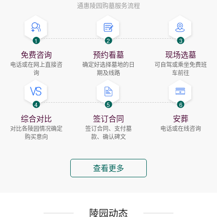
通惠陵园购墓服务流程
1
2
3
免费咨询
预约看墓
现场选墓
电话或在网上直接咨
确定好选择墓地的日
可自驾或乘坐免费班
询
期及线路
车前往
4
5
6
综合对比
签订合同
安葬
对比各陵园情况确定
签订合同、支付墓
电话或在线咨询
购买意向
款、确认碑文
查看更多
陵园动态