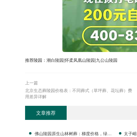
推荐陵园：
潮白陵园
|
怀柔凤凰山陵园
|
九公山陵园
上一篇
北京生态葬陵园价格表：不同葬式（草坪葬、花坛葬）费
用差异详解
文章推荐
佛山陵园原生山林树葬：梯度价格，绿植
太子峪