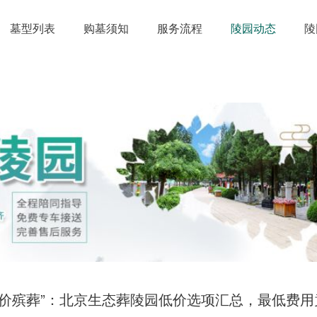
墓型列表
购墓须知
服务流程
陵园动态
陵
天价殡葬”：北京生态葬陵园低价选项汇总，最低费