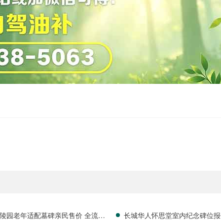
陵园老年适配墓碑亲民售价 全流程
长城华人怀思堂室内纪念碑位报