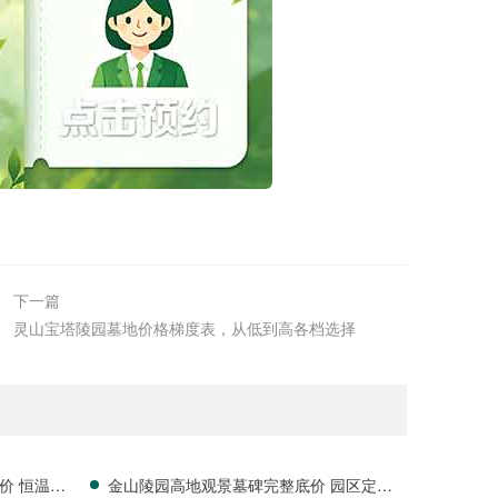
下一篇
灵山宝塔陵园墓地价格梯度表，从低到高各档选择
价 恒温寄
金山陵园高地观景墓碑完整底价 园区定期