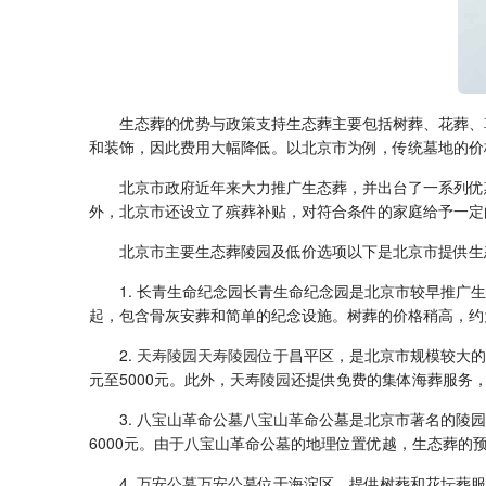
生态葬的优势与政策支持生态葬主要包括树葬、花葬、
和装饰，因此费用大幅降低。以北京市为例，传统墓地的价
北京市政府近年来大力推广生态葬，并出台了一系列优
外，北京市还设立了殡葬补贴，对符合条件的家庭给予一定
北京市主要生态葬陵园及低价选项以下是北京市提供生
1. 长青生命纪念园长青生命纪念园是北京市较早推广
起，包含骨灰安葬和简单的纪念设施。树葬的价格稍高，约为5
2.
天寿陵园
天寿陵园
位于昌平区，是北京市规模较大的
元至5000元。此外，
天寿陵园
还提供免费的集体海葬服务
3. 八宝山革命公墓八宝山革命公墓是北京市著名的陵园
6000元。由于八宝山革命公墓的地理位置优越，生态葬的
4.
万安公墓
万安公墓
位于海淀区，提供树葬和花坛葬服务